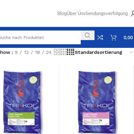
Blog
Über Uns
Sendungsverfolgung
0,00
Show
9
12
18
24