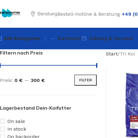
Beratung
Bestell-Hotline & Beratung
+49 (0
Alle Kategorien
Sortiment
Zahlung & Versand
Filtern nach Preis
Start
Tri Koi
Preis:
0 €
—
300 €
FILTER
Lagerbestand Dein-Koifutter
On sale
In stock
On backorder