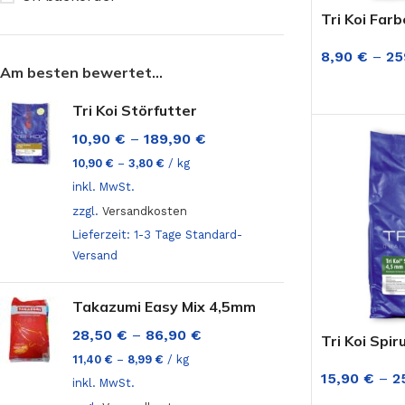
Tri Koi Farb
8,90
€
–
25
Am besten bewertet…
AUSFÜHRUN
Tri Koi Störfutter
10,90
€
–
189,90
€
10,90
€
–
3,80
€
/
kg
inkl. MwSt.
zzgl.
Versandkosten
Lieferzeit:
1-3 Tage Standard-
Versand
Takazumi Easy Mix 4,5mm
28,50
€
–
86,90
€
Tri Koi Spir
11,40
€
–
8,99
€
/
kg
Alpha 
15,90
€
–
2
ALPHA KOIFUTTER
inkl. MwSt.