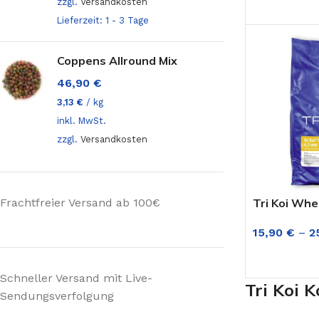
zzgl.
Versandkosten
AUSFÜHRUN
Mehr über das alpha Ernährungskonzept
alpha c
Lieferzeit:
1 - 3 Tage
Frühjah
alpha complete
3 und 
alpha add-on color
Coppens Allround Mix
alpha a
alpha ice
46,90
€
alpha c
3,13
€
/
kg
verbess
inkl. MwSt.
ALPHA KOI FUTTER
zzgl.
Versandkosten
alpha a
Versand von alpha Koifutter
alpha c
Hersteller: Koi Swiss AG
z.B. im
Frachtfreier Versand ab 100€
Tri Koi Wh
alpha i
15,90
€
–
2
Tagen m
Meerest
AUSFÜHRUN
Schneller Versand mit Live-
Tri Koi K
Sendungsverfolgung