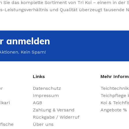
n Sie das komplette Sortiment von Tri Koi – einem in der 
reis-Leistungsverhältnis und Qualität überzeugt tausende
Jetzt kaufe
er anmelden
Aktionen. Kein Spam!
Links
Mehr Inform
er
Datenschutz
Teichtechnik
Impressum
Teichpflege 
ikari
AGB
Koi & Teichf
Zahlung & Versand
Angebote %
Rückgabe / Widerruf
hfische
Über uns