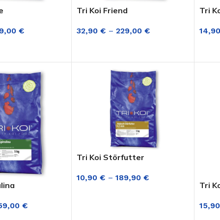
e
Tri Koi Friend
Tri K
9,00
€
32,90
€
–
229,00
€
14,9
G WÄHLEN
AUSFÜHRUNG WÄHLEN
AUS
Tri Koi Störfutter
10,90
€
–
189,90
€
ulina
Tri K
AUSFÜHRUNG WÄHLEN
Ernährungskonzept
59,00
€
15,9