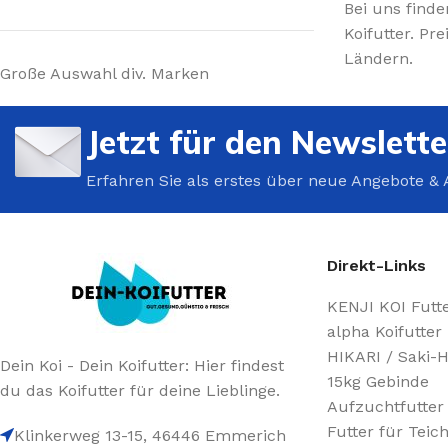
Bei uns finde
Koifutter. P
Ländern.
Große Auswahl div. Marken
Jetzt für den Newslett
Erfahren Sie als erstes über neue Angebote & 
Direkt-Links
KENJI KOI Futt
alpha Koifutter
HIKARI / Saki-H
Dein Koi - Dein Koifutter: Hier findest
15kg Gebinde
du das Koifutter für deine Lieblinge.
Aufzuchtfutter
Futter für Teic
Klinkerweg 13-15, 46446 Emmerich