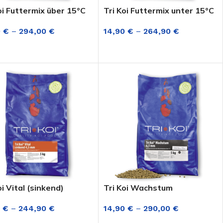
oi Futtermix über 15°C
Tri Koi Futtermix unter 15°C
0
€
–
294,00
€
14,90
€
–
264,90
€
FÜHRUNG WÄHLEN
AUSFÜHRUNG WÄHLEN
oi Vital (sinkend)
Tri Koi Wachstum
0
€
–
244,90
€
14,90
€
–
290,00
€