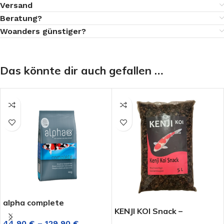
Versand
Beratung?
Woanders günstiger?
Das könnte dir auch gefallen …
alpha complete
KENJI KOI Snack –
Seidenraupen
44,90
€
–
129,90
€