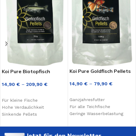
Koi Pure Goldfisch Pellets
Koi Pure Biotopfisch
Pellets
14,90
€
–
79,90
€
14,90
€
–
209,90
€
AUSFÜHRUNG WÄHLEN
AUSFÜHRUNG WÄHLEN
Ganzjahresfutter
Für kleine Fische
Für alle Teichfische
Hohe Verdaulichkeit
Geringe Wasserbelastung
Sinkende Pellets
Jetzt für den Newsletter