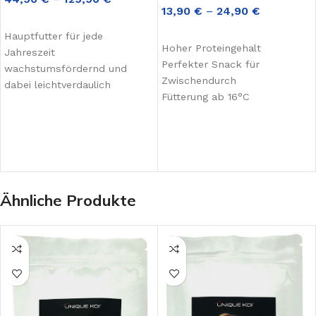
13,90
€
–
24,90
€
AUSFÜHRUNG WÄHLEN
AUSFÜHRUNG WÄHLEN
Hauptfutter für jede
Hoher Proteingehalt
Jahreszeit
Perfekter Snack für
wachstumsfördernd und
Zwischendurch
dabei leichtverdaulich
Fütterung ab 16°C
schwimmend, minimalste
Wasserbelastung
Ähnliche Produkte