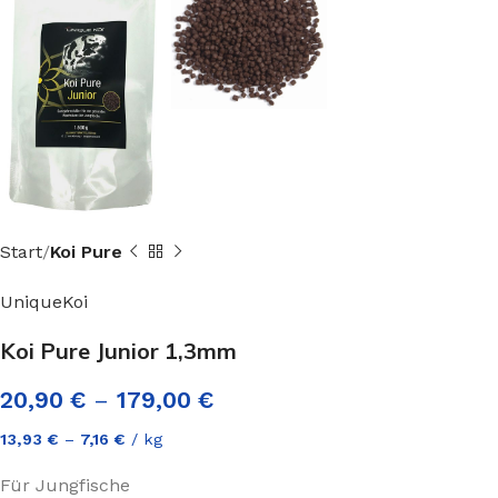
Start
Koi Pure
UniqueKoi
Koi Pure Junior 1,3mm
20,90
€
–
179,00
€
13,93
€
–
7,16
€
/
kg
Für Jungfische