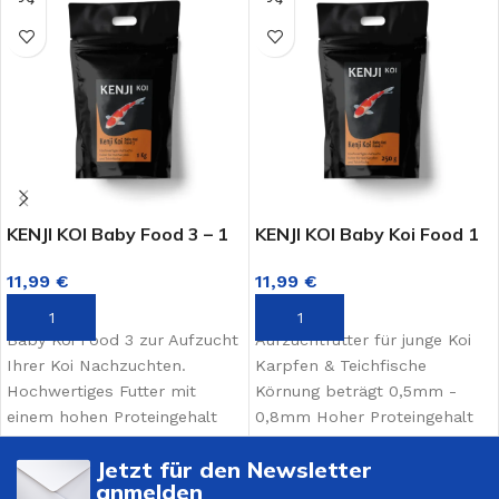
KENJI KOI Baby Food 3 – 1
KENJI KOI Baby Koi Food 1
KG
– 250g
11,99
€
11,99
€
IN DEN WARENKORB
IN DEN WARENKORB
Baby Koi Food 3 zur Aufzucht
Aufzuchtfutter für junge Koi
Ihrer Koi Nachzuchten.
Karpfen & Teichfische
Hochwertiges Futter mit
Körnung beträgt 0,5mm -
einem hohen Proteingehalt
0,8mm Hoher Proteingehalt
Die Körnung beträgt: 1,2 -
für die Fütterung von den
Jetzt für den Newsletter
2,2mm
ersten Tagen an
anmelden