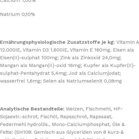
Calcium 1,00%
Natrium 0,10%
Ernährungsphysiologische Zusatzstoffe je kg
: Vitamin A
12.000IE, Vitamin D3 1.600IE, Vitamin E 160mg. Eisen als
Eisen(II)-sulphat 100mg; Zink als Zinkoxid 24,0mg;
Mangan als Mangan(II)-oxid 16mg; Kupfer als Kupfer(II)-
sulphat-Pentahydrat 5,4mg; Jod als Calciumjodat;
wasserfrei 1,6mg; Selen als Natriumselenit 0,08mg
Analytische Bestandteile:
Weizen, Fischmehl, HP-
Sojaextr.-schrot, Fischöl, Rapsschrot, Rapssaat,
Federmehl hydrollis., Mono-Calciumphosphat, Öle &
Fette: (SH108: Gemisch aus Glyceriden von 8 kurz-&